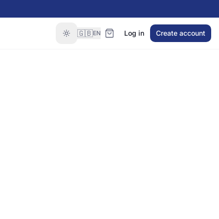
🇬🇧
Log in
Create account
EN